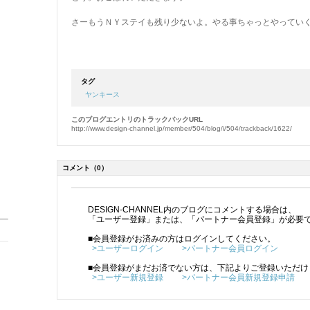
さーもうＮＹステイも残り少ないよ。やる事ちゃっとやってい
タグ
ヤンキース
このブログエントリのトラックバックURL
http://www.design-channel.jp/member/504/blog/i/504/trackback/1622/
コメント
（0）
DESIGN-CHANNEL内のブログにコメントする場合は、
「ユーザー登録」または、「パートナー会員登録」が必要
■会員登録がお済みの方はログインしてください。
>ユーザーログイン
>パートナー会員ログイン
■会員登録がまだお済でない方は、下記よりご登録いただけ
>ユーザー新規登録
>パートナー会員新規登録申請