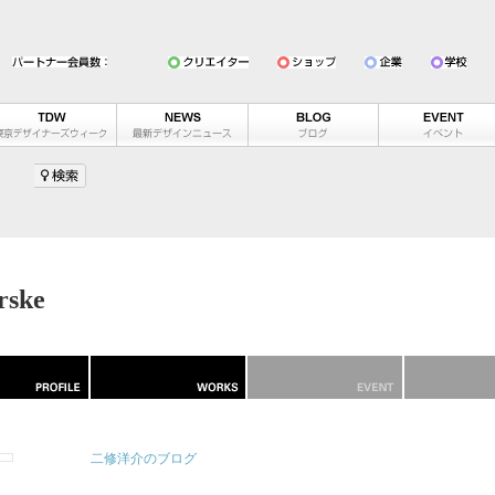
rske
二修洋介のブログ