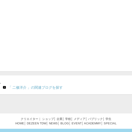
。
「 二修洋介 」の関連ブログを探す
クリエイター
｜
ショップ
│
企業
│
学校
│
メディア
│
パブリック
│
学生
HOME
│
DEZEEN
TDW
│
NEWS
│
BLOG
│
EVENT
│
ACADEMMY
│
SPECIAL