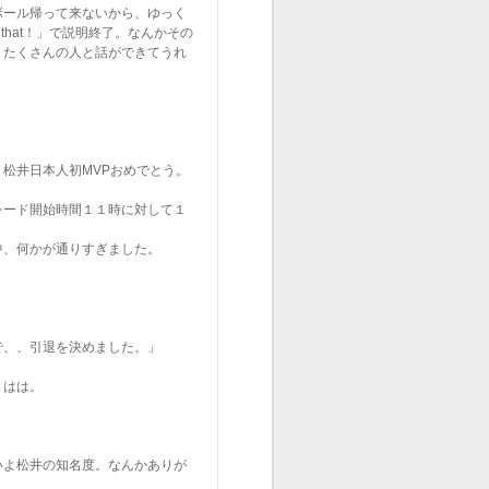
ボール帰って来ないから、ゆっく
that！」で説明終了。なんかその
。たくさんの人と話ができてうれ
松井日本人初MVPおめでとう。
レード開始時間１１時に対して１
中、何かが通りすぎました。
で、、引退を決めました。」
。はは。
いよ松井の知名度。なんかありが