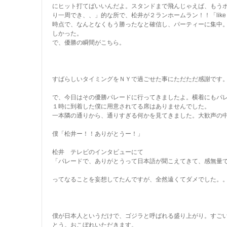
にヒット打てばいいんだよ。スタンドまで飛んじゃえば、もう
り一周でき、、」的な所で、松井が２ランホームラン！！「like 
時点で、なんとなくもう勝ったなと確信し、パーティーに集中
しかった。
で、優勝の瞬間がこちら。
すばらしいタイミングをＮＹで過ごせた事にただただ感謝です。
で、今日はその優勝パレードに行ってきましたよ。横着にもパ
１時に到着した僕に用意されてる席はありませんでした。
一本隣の通りから、通りすぎる何かを見てきました。大歓声の
僕「松井ー！！ありがとうー！」
松井 テレビのインタビューにて
「パレードで、ありがとうって日本語が聞こえてきて、感無量
ってなることを妄想してたんですが、全然遠くてダメでした。
僕が日本人というだけで、ゴジラと呼ばれる盛り上がり。すご
とう。おこぼれいただきます。