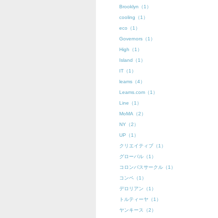
Brooklyn（1）
cooling（1）
eco（1）
Governors（1）
High（1）
Island（1）
IT（1）
leams（4）
Leams.com（1）
Line（1）
MoMA（2）
NY（2）
UP（1）
クリエイティブ（1）
グローバル（1）
コロンバスサークル（1）
コンペ（1）
デロリアン（1）
トルティーヤ（1）
ヤンキース（2）