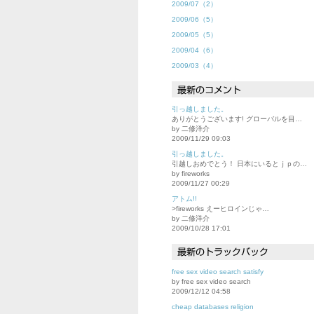
2009/07（2）
2009/06（5）
2009/05（5）
2009/04（6）
2009/03（4）
引っ越しました。
ありがとうございます! グローバルを目…
by 二修洋介
2009/11/29 09:03
引っ越しました。
引越しおめでとう！ 日本にいるとｊｐの…
by fireworks
2009/11/27 00:29
アトム!!
>fireworks えーヒロインじゃ…
by 二修洋介
2009/10/28 17:01
free sex video search satisfy
by free sex video search
2009/12/12 04:58
cheap databases religion