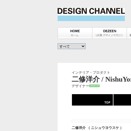
インテリア・プロダクト
二修洋介 / NishuYo
デザイナー
二修洋介 （ ニシュウヨウスケ ）