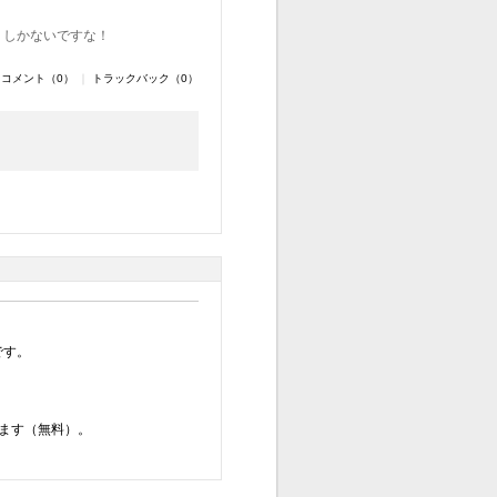
くしかないですな！
コメント（0）
｜
トラックバック（0）
です。
ます（無料）。