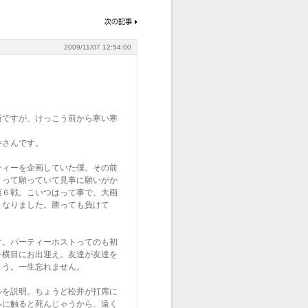
2009/11/07 12:54:00
。
新ですが、けっこう前から寒い寒
井さんです。
ティーを企画していた僕。その前
」って願っていて見事に願いがか
第６戦。こいつはって事で、大画
となりました。勝っても負けて
す。パーティーホストってのも初
を横目にお出迎え。友達が友達を
とう。一生忘れません。
ルを説明。ちょうど松井が打席に
ルに触ると死んじゃうから、遠く