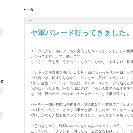
blog
ヤ軍パレード行ってきました
１１月に入り、冬にばっちり突入したＮＹです。久しぶりの更
い言ってますね。で、寒いです。
さてさて、何を書こうかって、もうアレしかないですよね。松
ヤンキースが優勝を決めた１１月４日にちゃっかり誕生日パー
の試合では、恥ずかしながら「ヤンキース負けてください。。
ない、誕生日パーティーの夜に、ヤンキースがリーチで迎えた
面がばっちりあるバーを会場に選び、えらい人数で応援する事
も、誕生日パーティーはヤンキースナイトになる事必死です。
パーティー開始時間は午後８時。試合開始と同時刻でございま
の経験だったんで、どうなる事かと思いましたが、ヤンキース
呼び、かなり人数も集まってくれました。みんなホントありが
一息つきながら、野球のルールを知らないスペインの子にルー
立っていて、「グランド一周したら一点になるわけ。」「ボー