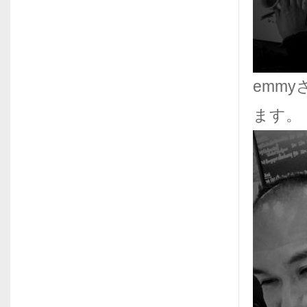
emm
ます。