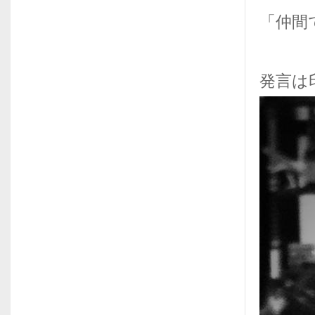
「仲間
発言は