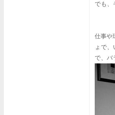
でも、
仕事や
ょで、
で、バ