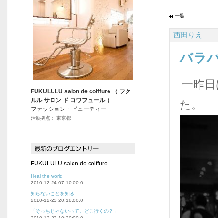
西田りえ
バラ
一昨日
FUKULULU salon de coiffure （ フク
ルル サロン ド コワフュール ）
た。
ファッション・ビューティー
活動拠点： 東京都
FUKULULU salon de coiffure
Heal the world
2010-12-24 07:10:00.0
知らないことを知る
2010-12-23 20:18:00.0
「そっちじゃないって。どこ行くの？」
2010-12-22 10:20:00.0