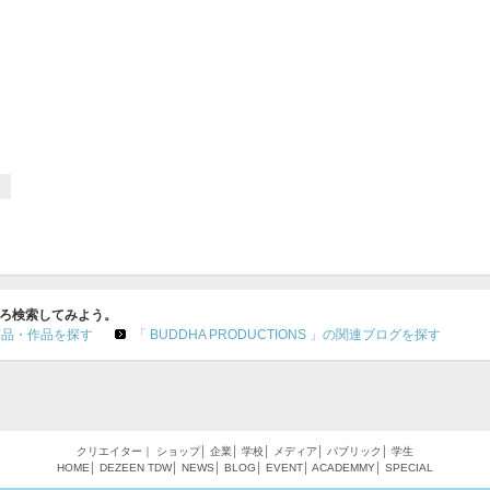
いろいろ検索してみよう。
関連商品・作品を探す
「 BUDDHA PRODUCTIONS 」の関連ブログを探す
クリエイター
｜
ショップ
│
企業
│
学校
│
メディア
│
パブリック
│
学生
HOME
│
DEZEEN
TDW
│
NEWS
│
BLOG
│
EVENT
│
ACADEMMY
│
SPECIAL