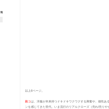
以上8ページ。
殿コ
は、洋服が本来持つドキドキワクワクする興奮や、個性あ
ンを感じてきた世代。いま流行のリアルクローズ（売れ/売りや