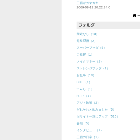
三宿がガヤガヤ
2009-09-12 20:22:34.0
指定なし（10）
超整理術（2）
スーパーブッダ（5）
ご挨拶（1）
メイクマネー（1）
ストレンジブッダ（1）
お仕事（10）
BITE（1）
てんじ（1）
R.I.P.（1）
アジト散策（2）
だれそれと飲みました（5）
旧サイト一気にアップ（515）
告知（5）
インタビュー（1）
三宿の日常（1）