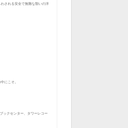
らわされる安全で無難な類いの洋
の中にこそ。
ルコブックセンター、タワーレコー