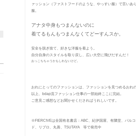
ァッション（ファストフードのような、やっすい服）で言いあ
服。
アナタ中身もつまんないのに
着てるもんもつまんなくてどーすんスか。
安全を脱ぎ捨て、好きな洋服を着よう。
自分自身のスタイルを取り戻し、広い大空に飛びだすんだ！
おっこちちゃうかもしれないけど。
おれにとってのファッションは、ファッションを見つめるおれ
以上、bdap流ファッション仕事の一部始終ここに完結。
ご意見ご感想などお聞かせくださればうれしいです。
※FIERCIVEは全国有名書店：ABC、紀伊国屋、有隣堂、パ
ド、リブロ、丸善、TSUTAYA 等で発売中