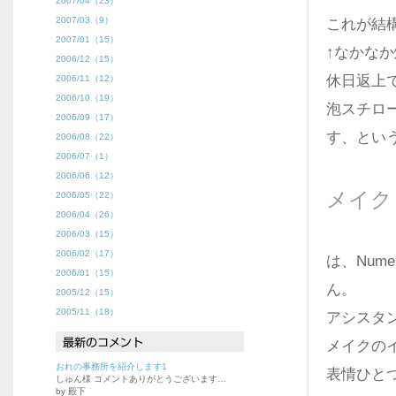
2007/04（23）
2007/03（9）
これが結
2007/01（15）
↑なかな
2006/12（15）
休日返上
2006/11（12）
2006/10（19）
泡スチロ
2006/09（17）
す、とい
2006/08（22）
2006/07（1）
2006/06（12）
メイク
2006/05（22）
2006/04（26）
2006/03（15）
2006/02（17）
は、Num
2006/01（15）
ん。
2005/12（15）
2005/11（18）
アシスタ
メイクの
おれの事務所を紹介します1
表情ひと
しゅん様 コメントありがとうございます…
by 殿下