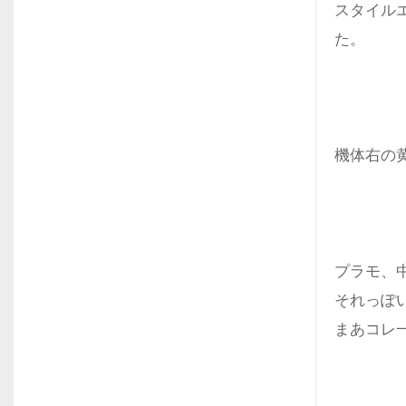
スタイル
た。
機体右の
プラモ、
それっぽ
まあコレ一