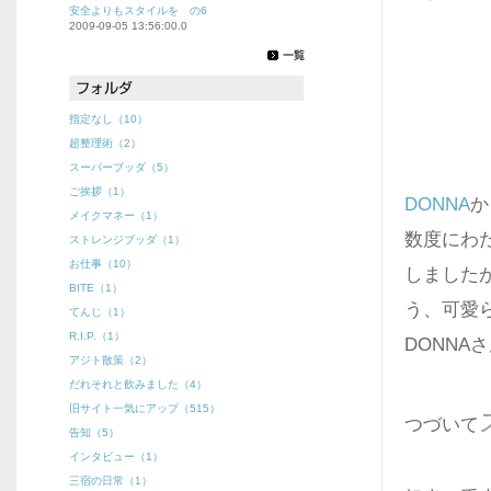
安全よりもスタイルを の6
2009-09-05 13:56:00.0
指定なし（10）
超整理術（2）
スーパーブッダ（5）
ご挨拶（1）
DONNA
か
メイクマネー（1）
数度にわ
ストレンジブッダ（1）
お仕事（10）
しました
BITE（1）
う、可愛
てんじ（1）
R.I.P.（1）
DONNA
アジト散策（2）
だれそれと飲みました（4）
旧サイト一気にアップ（515）
つづいて
告知（5）
インタビュー（1）
三宿の日常（1）