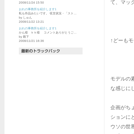
て、マッ
2008/11/24 15:50
おれの事務所を紹介します1
私も作品みたいです。 収支状況・「スト…
by しゅん
2008/11/22 13:21
おれの事務所を紹介します1
かん様 ｋｋ様 コメントありがとうご…
by 殿下
↑どーも
2008/11/21 16:36
モデルの
な感じに
企画がち
ションに
ウソの世