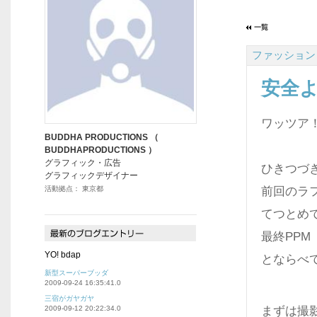
ファッション
安全
ワッツア
BUDDHA PRODUCTIONS （
BUDDHAPRODUCTIONS ）
グラフィック・広告
ひきつづき
グラフィックデザイナー
活動拠点： 東京都
前回のラ
てつとめ
最終PP
YO! bdap
とならべ
新型スーパーブッダ
2009-09-24 16:35:41.0
三宿がガヤガヤ
2009-09-12 20:22:34.0
まずは撮