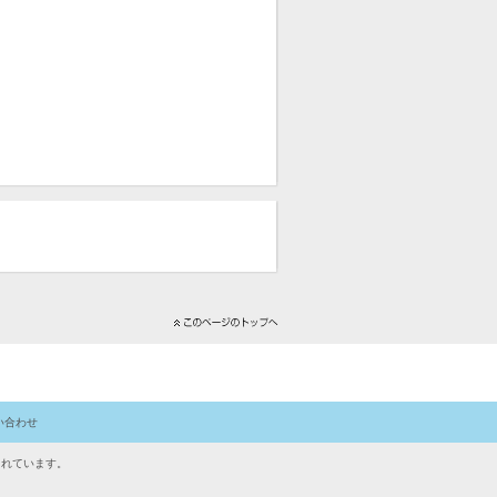
い合わせ
されています。