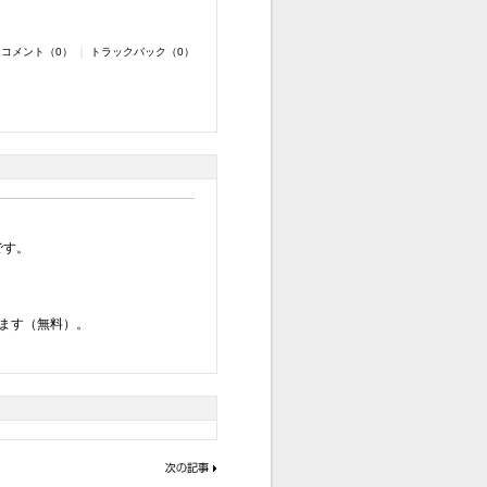
コメント（0）
｜
トラックバック（0）
です。
ます（無料）。