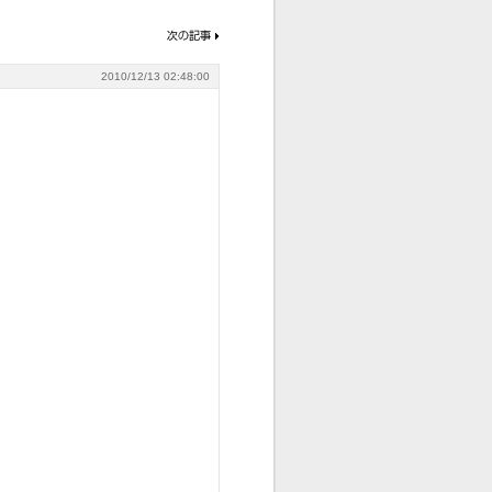
2010/12/13 02:48:00