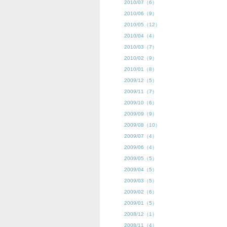
2010/07（6）
2010/06（9）
2010/05（12）
2010/04（4）
2010/03（7）
2010/02（9）
2010/01（8）
2009/12（5）
2009/11（7）
2009/10（6）
2009/09（9）
2009/08（10）
2009/07（4）
2009/06（4）
2009/05（5）
2009/04（5）
2009/03（5）
2009/02（6）
2009/01（5）
2008/12（1）
2008/11（4）