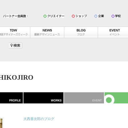
HIKOJIRO
大西香次郎のブログ