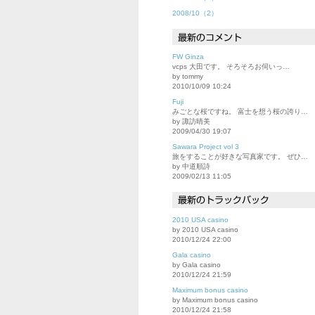
2008/10（2）
FW Ginza
vcps 大田です。 そろそろお伺いっ…
by tommy
2010/10/09 10:24
Fuji
みごとな桜ですね。 富士を想う桜の誇り…
by 諏訪晴美
2009/04/30 19:07
Sawara Project vol 3
旅をすることが好きな写真家です。 ぜひ…
by 中道順詩
2009/02/13 11:05
2010 USA casino
by 2010 USA casino
2010/12/24 22:00
Gala casino
by Gala casino
2010/12/24 21:59
Maximum bonus casino
by Maximum bonus casino
2010/12/24 21:58