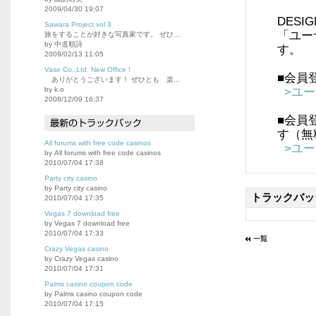
2009/04/30 19:07
DES
Sawara Project vol 3
「ユー
旅をすることが好きな写真家です。 ぜひ…
by 中道順詩
す。
2009/02/13 11:05
Vase Co.,Ltd. New Office !
■会員
ありがとうございます！ ぜひとも 楽…
by k.o
>ユ
2008/12/09 16:37
■会員
す（無
All forums with free code casinos
>ユ
by All forums with free code casinos
2010/07/04 17:38
Party city casino
by Party city casino
トラックバッ
2010/07/04 17:35
Vegas 7 download free
by Vegas 7 download free
2010/07/04 17:33
Crazy Vegas casino
by Crazy Vegas casino
2010/07/04 17:31
Palms casino coupon code
by Palms casino coupon code
2010/07/04 17:15