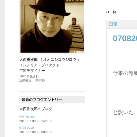
日常
07082
大西香次郎 （ オオニシコウジロウ ）
インテリア・プロダクト
空間デザイナー
仕事の報
1970年生まれ
活動拠点： 東京都
大西香次郎のブログ
と説いた
FW Project
2010-07-09 23:24:00.0
07082010
2010-07-08 23:08:00.0