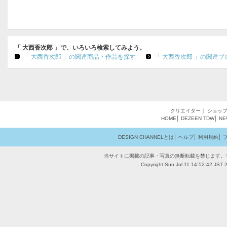
「 大西香次郎 」で、いろいろ検索してみよう。
「 大西香次郎 」の関連商品・作品を探す
「 大西香次郎 」の関連ブ
クリエイター
｜
ショッ
HOME
│
DEZEEN
TDW
│
NE
DESIGN CHANNELとは
│
ヘルプ
│
利用規約
│
当サイトに掲載の記事・写真の無断転載を禁じます。
Copyright Sun Jul 11 14:52:42 JST