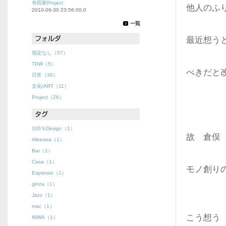
寺田家Project
他人のふ
2010-06-30 23:56:00.0
最近想う
指定なし（57）
TDW（5）
べきだと
日常（30）
文化/ART（11）
Project（26）
100％Design（1）
故 倉俣
Alberata（1）
Bar（1）
Casa（1）
モノ創り
Espresso（1）
ginza（1）
Jazz（1）
mac（1）
こう
NIWA（1）