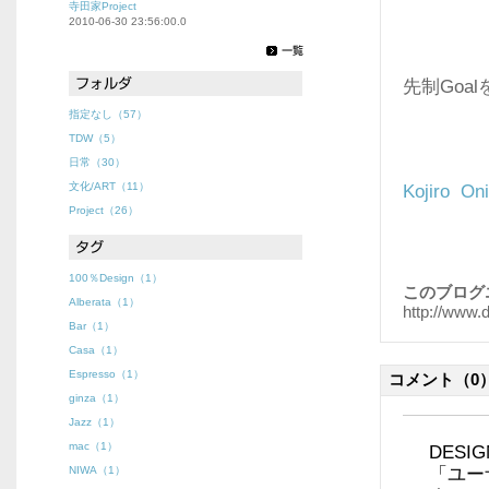
寺田家Project
2010-06-30 23:56:00.0
先制Go
指定なし（57）
TDW（5）
日常（30）
文化/ART（11）
Kojiro Oni
Project（26）
100％Design（1）
このブログ
Alberata（1）
http://www.
Bar（1）
Casa（1）
Espresso（1）
コメント
（0
ginza（1）
Jazz（1）
mac（1）
DES
NIWA（1）
「ユー