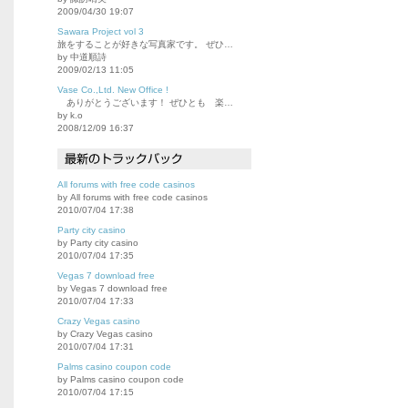
2009/04/30 19:07
Sawara Project vol 3
旅をすることが好きな写真家です。 ぜひ…
by 中道順詩
2009/02/13 11:05
Vase Co.,Ltd. New Office !
ありがとうございます！ ぜひとも 楽…
by k.o
2008/12/09 16:37
All forums with free code casinos
by All forums with free code casinos
2010/07/04 17:38
Party city casino
by Party city casino
2010/07/04 17:35
Vegas 7 download free
by Vegas 7 download free
2010/07/04 17:33
Crazy Vegas casino
by Crazy Vegas casino
2010/07/04 17:31
Palms casino coupon code
by Palms casino coupon code
2010/07/04 17:15