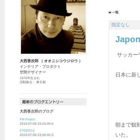
指定なし
Japo
サッカー
大西香次郎 （ オオニシコウジロウ ）
インテリア・プロダクト
空間デザイナー
日本に新
1970年生まれ
活動拠点： 東京都
大西香次郎のブログ
FW Project
2010-07-09 23:24:00.0
朝まで観戦
07082010
いた。
2010-07-08 23:08:00.0