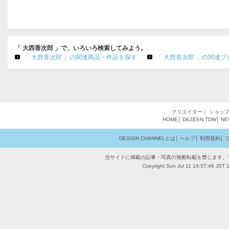
「 大西香次郎 」で、いろいろ検索してみよう。
「 大西香次郎 」の関連商品・作品を探す
「 大西香次郎 」の関連ブ
クリエイター
｜
ショッ
HOME
│
DEZEEN
TDW
│
NE
DESIGN CHANNELとは
│
ヘルプ
│
利用規約
│
当サイトに掲載の記事・写真の無断転載を禁じます。
Copyright Sun Jul 11 14:57:46 JST