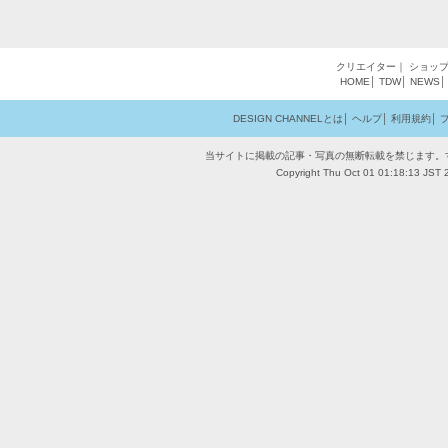
クリエイター
｜
ショッ
HOME
│
TDW
│
NEWS
DESIGN CHANNELとは
│
ヘルプ
│
利用規約
│
当サイトに掲載の記事・写真の無断転載を禁じます。
Copyright Thu Oct 01 01:18:13 JST