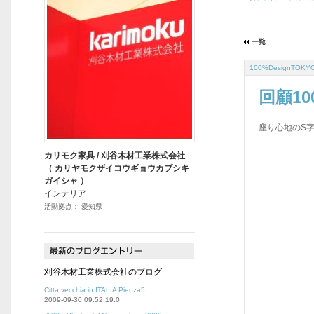
100%DesignTOKY
回顧100
座り心地のS
カリモク家具 / 刈谷木材工業株式会社
（ カリヤモクザイコウギョウカブシキ
ガイシャ ）
インテリア
活動拠点： 愛知県
刈谷木材工業株式会社のブログ
Citta vecchia in ITALIA Pienza5
2009-09-30 09:52:19.0