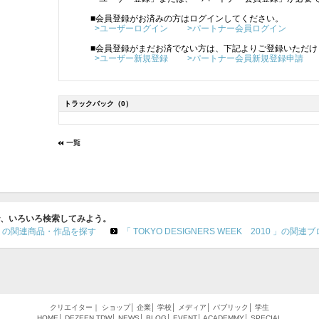
■会員登録がお済みの方はログインしてください。
>ユーザーログイン
>パートナー会員ログイン
■会員登録がまだお済でない方は、下記よりご登録いただけ
>ユーザー新規登録
>パートナー会員新規登録申請
トラックバック
（0）
10 」で、いろいろ検索してみよう。
010 」の関連商品・作品を探す
「 TOKYO DESIGNERS WEEK 2010 」の関
クリエイター
｜
ショップ
│
企業
│
学校
│
メディア
│
パブリック
│
学生
HOME
│
DEZEEN
TDW
│
NEWS
│
BLOG
│
EVENT
│
ACADEMMY
│
SPECIAL