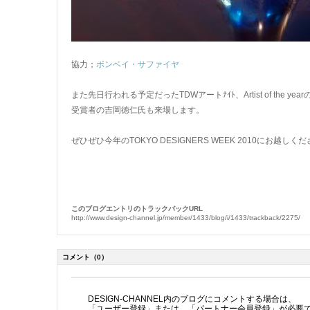
協力；
ボンベイ・サファイヤ
また先日行われる予定だったTDWアートﾅｲﾄ、Artist of the y
受賞者の吉岡徳仁氏も来場します。
ぜひぜひ今年のTOKYO DESIGNERS WEEK 2010にお越しく
このブログエントリのトラックバックURL
http://www.design-channel.jp/member/1433/blog/i/1433/trackback/2275/
コメント
（0）
DESIGN-CHANNEL内のブログにコメントする場合は、
「ユーザー登録」または、「パートナー会員登録」が必要