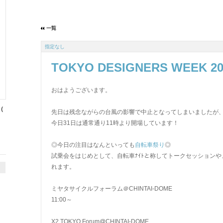
指定なし
TOKYO DESIGNERS WEEK 
おはようございます。
（
先日は残念ながらの台風の影響で中止となってしまいましたが
今日31日は通常通り11時より開場しています！
◎今日の注目はなんといっても
自転車祭り
◎
試乗会をはじめとして、自転車ﾅｲﾄと称してトークセッションや、Bycycl
れます。
シ
ミヤタサイクルフォーラム＠CHINTAI-DOME
11:00～
X2 TOKYO Forum@CHINTAI-DOME